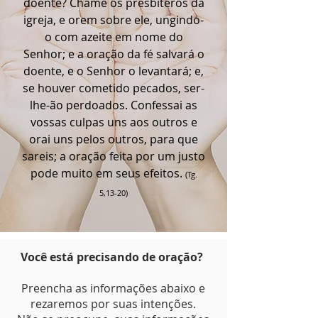
doente? Chame os presbíteros da
igreja, e orem sobre ele, ungindo-
o com azeite em nome do
Senhor; e a oração da fé salvará o
doente, e o Senhor o levantará; e,
se houver cometido pecados, ser-
lhe-ão perdoados. Confessai as
vossas culpas uns aos outros e
orai uns pelos outros, para que
sareis; a oração feita por um justo
pode muito em seus efeitos.
(Tg.
5,13-20)
Você está precisando de oração?
Preencha as informações abaixo e
rezaremos por suas intenções.