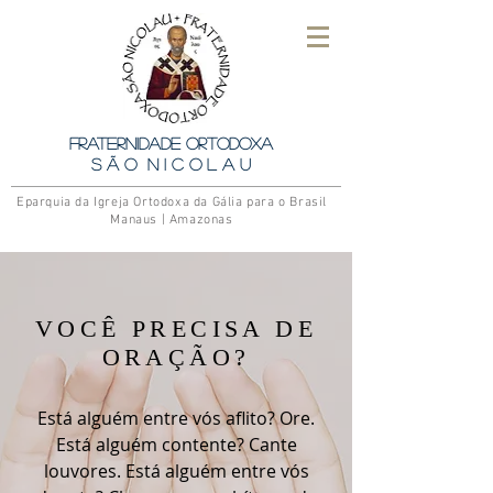
Fraternidade Ortodoxa
S ã o N i c o l a u
Eparquia da Igreja Ortodoxa da Gália para o Brasil
Manaus | Amazonas
VOCÊ PRECISA DE
ORAÇÃO?
Está alguém entre vós aflito? Ore.
Está alguém contente? Cante
louvores. Está alguém entre vós