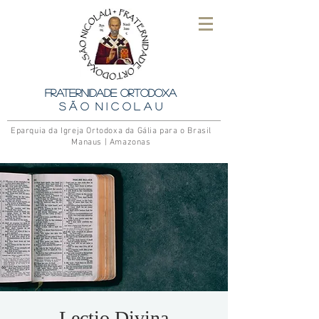
Fraternidade Ortodoxa
S ã o N i c o l a u
Eparquia da Igreja Ortodoxa da Gália para o Brasil
Manaus | Amazonas
Lectio Divina