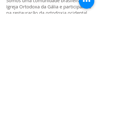
Somos uma comunidade brasileira da
Igreja Ortodoxa da Gália e participamos
na restauração da ortodoxia ocidental,
da Igreja indivisa: una, santa, católica e
apostólica.
ONDE NOS ENCONTRAR?
Fraternidade Ortodoxa São Nicolau
Manaus/AM
fraternidadesaonicolau@gmail.com
CONECTE-SE