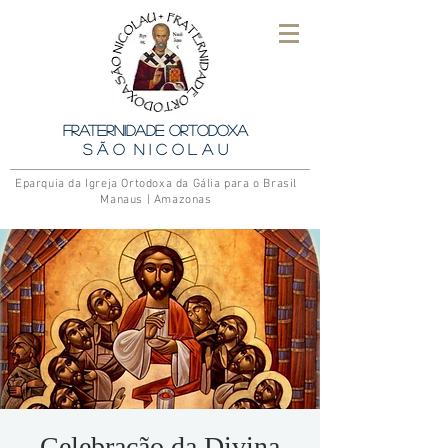
Fraternidade Ortodoxa
S ã o N i c o l a u
Eparquia da Igreja Ortodoxa da Gália para o Brasil
Manaus | Amazonas
Celebração da Divina