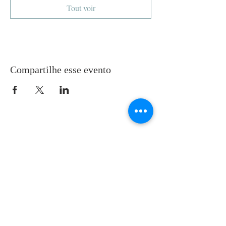
Tout voir
Compartilhe esse evento
SOBRE NÓS
Somos uma comunidade brasileira da
Igreja Ortodoxa da Gália e participamos
na restauração da ortodoxia ocidental,
da Igreja indivisa: una, santa, católica e
apostólica.
ONDE NOS ENCONTRAR?