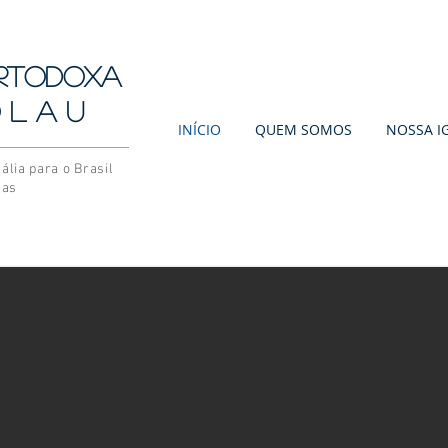
Ortodoxa
 l a u
INÍCIO
QUEM SOMOS
NOSSA I
ália para o Brasil
nas