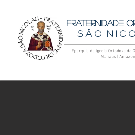
Fraternidade 
S ã o N i c o
Eparquia da Igreja Ortodoxa da G
Manaus | Amazo