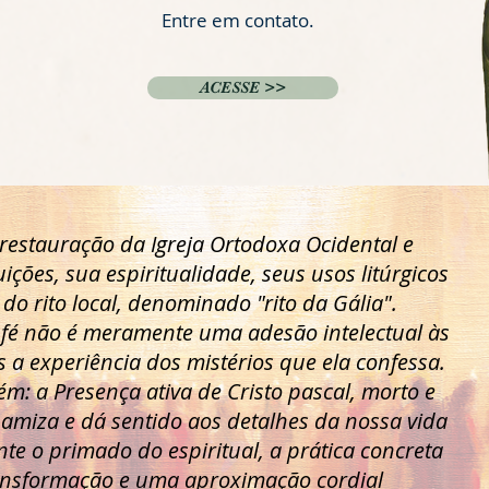
Entre em contato.
ACESSE >>
 restauração da Igreja Ortodoxa Ocidental e
ições, sua espiritualidade, seus usos litúrgicos
 do rito local, denominado "rito da Gália".
a fé não é meramente uma adesão intelectual às
 a experiência dos mistérios que ela confessa.
ém: a Presença ativa de Cristo pascal, morto e
inamiza e dá sentido aos detalhes da nossa vida
nte o primado do espiritual, a prática concreta
nsformação e uma aproximação cordial