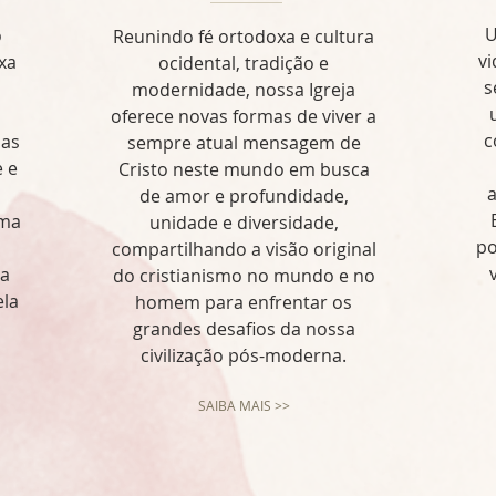
U
o
Reunindo fé ortodoxa e cultura
vi
xa
ocidental, tradição e
s
modernidade, nossa Igreja
oferece novas formas de viver a
c
uas
sempre atual mensagem de
e e
Cristo neste mundo em busca
a
de amor e profundidade,
uma
unidade e diversidade,
po
compartilhando a visão original
 a
do cristianismo no mundo e no
ela
homem para enfrentar os
grandes desafios da nossa
civilização pós-moderna.
SAIBA MAIS >>