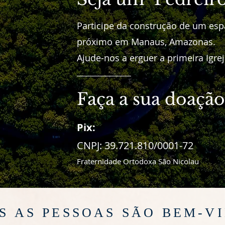
Participe da construção de um espa
próximo em Manaus, Amazonas.
Ajude-nos a erguer a primeira Igre
Faça a sua doação
Pix:
CNPJ: 39.721.810/0001-72
Fraternidade Ortodoxa São Nicolau
S AS PESSOAS SÃO BEM-V